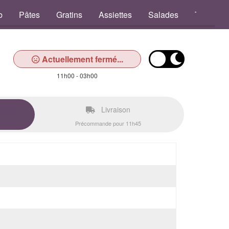
b
Pâtes
Gratins
Assiettes
Salades
Tex Mex
Actuellement fermé...
11h00 - 03h00
Livraison
Précommande pour 11h45