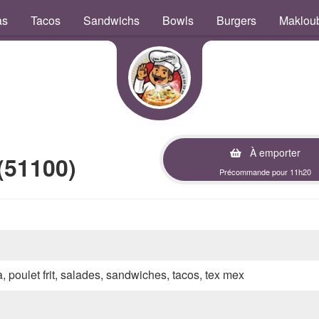
as
Tacos
Sandwichs
Bowls
Burgers
Maklou
À emporter
(51100)
Précommande pour 11h20
a, poulet frit, salades, sandwiches, tacos, tex mex