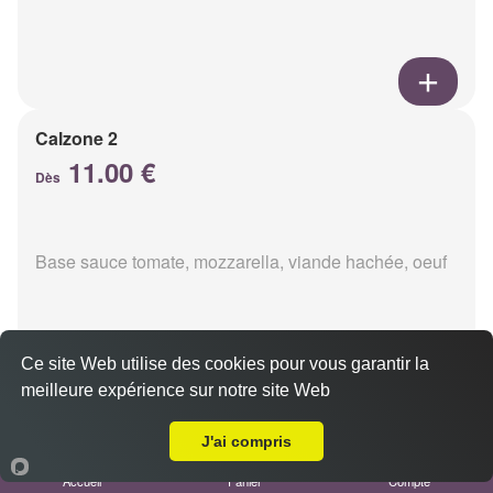
Calzone 2
11.00 €
Dès
Base sauce tomate, mozzarella, viande hachée, oeuf
Ce site Web utilise des cookies pour vous garantir la
meilleure expérience sur notre site Web
A Emporter sur Pomacle
Calzon 3
11.00 €
J'ai compris
Dès
Accueil
Panier
Compte