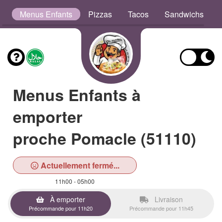
s
Menus Enfants
Pizzas
Tacos
Sandwichs
Menus Enfants à
emporter
proche Pomacle (51110)
Actuellement fermé...
11h00 - 05h00
À emporter
Livraison
Précommande pour 11h20
Précommande pour 11h45