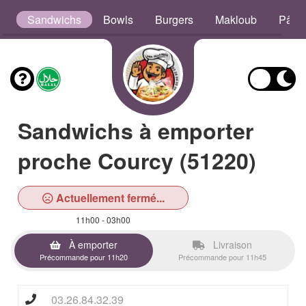
s
Sandwichs
Bowls
Burgers
Makloub
Pâte
Sandwichs à emporter
proche Courcy (51220)
Actuellement fermé...
11h00 - 03h00
À emporter
Livraison
Précommande pour 11h20
Précommande pour 11h45
03.26.84.32.39