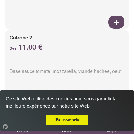
Calzone 2
11.00 €
Dès
Base sauce tomate, mozzarella, viande hachée, oeuf
Ce site Web utilise des cookies pour vous garantir la
meilleure expérience sur notre site Web
A Emporter sur Courcy
Calzon 3
11.00 €
J'ai compris
Dès
Accueil
Panier
Compte