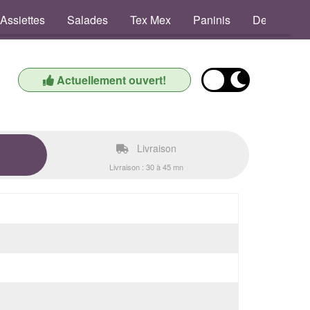
Assiettes
Salades
Tex Mex
Paninis
Defsoces
Actuellement ouvert!
Livraison
Livraison : 30 à 45 mn