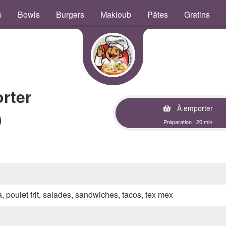
s
Bowls
Burgers
Makloub
Pâtes
Gratins
rter
À emporter
)
Préparation : 20 min
a, poulet frit, salades, sandwiches, tacos, tex mex