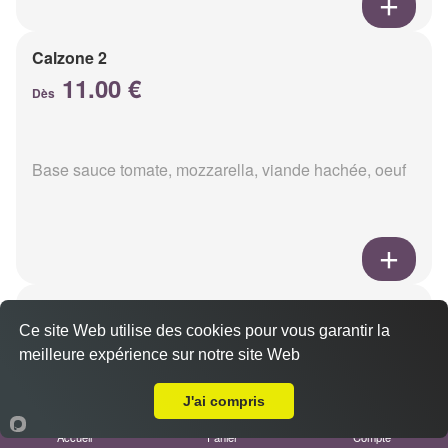
Calzone 2
11.00 €
Dès
Base sauce tomate, mozzarella, viande hachée, oeuf
Calzon 3
Ce site Web utilise des cookies pour vous garantir la
11.00 €
Dès
meilleure expérience sur notre site Web
Livraison sur Tinqueux
J'ai compris
Base sauce tomate, mozzarella, oeuf, poulet,
Accueil
Panier
Compte
champignons