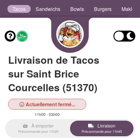
s
Tacos
Sandwichs
Bowls
Burgers
Maklou
Livraison de Tacos
sur Saint Brice
Courcelles (51370)
Actuellement fermé...
11h00 - 03h00
À emporter
Livraison
Précommande pour 11h20
Précommande pour 11h45