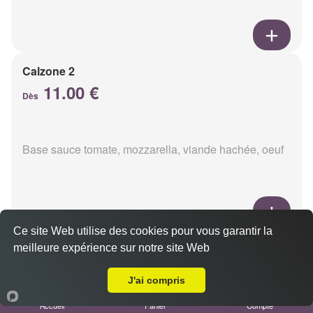
Calzone 2
11.00 €
Dès
Base sauce tomate, mozzarella, viande hachée, oeuf
Ce site Web utilise des cookies pour vous garantir la
Calzon 3
meilleure expérience sur notre site Web
Livraison sur Saint Brice Courcelles
11.00 €
Dès
J'ai compris
Accueil
Panier
Compte