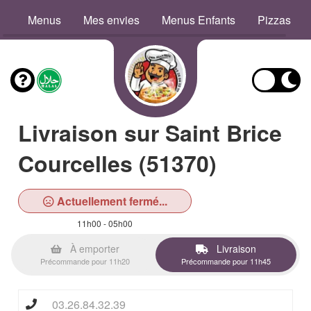
Menus
Mes envies
Menus Enfants
Pizzas
Livraison sur Saint Brice
Courcelles (51370)
Actuellement fermé...
11h00 - 05h00
À emporter
Livraison
Précommande pour 11h20
Précommande pour 11h45
03.26.84.32.39