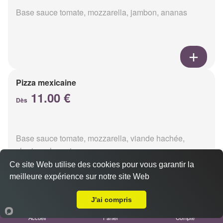
Base sauce tomate, mozzarella, jambon, ananas
Pizza mexicaine
11.00 €
Dès
Base sauce tomate, mozzarella, viande hachée,
chorizo, champignons
Ce site Web utilise des cookies pour vous garantir la
meilleure expérience sur notre site Web
Livraison sur Saint Brice Courcelles
J'ai compris
Pizza americaine
Accueil
Panier
Compte