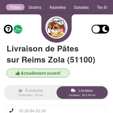
b
Pâtes
Gratins
Assiettes
Salades
Tex Mex
Livraison de Pâtes
sur Reims Zola (51100)
Actuellement ouvert!
À emporter
Livraison
Préparation : 20 min
Livraison : 30 à 45 mn
03.26.84.32.39