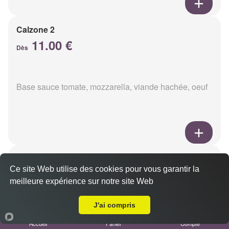
Calzone 2
11.00 €
Dès
Base sauce tomate, mozzarella, viande hachée, oeuf
Calzon 3
Ce site Web utilise des cookies pour vous garantir la
11.00 €
Dès
meilleure expérience sur notre site Web
Livraison sur Reims Zola
J'ai compris
Base sauce tomate, mozzarella, oeuf, poulet,
Accueil
Panier
Compte
champignons