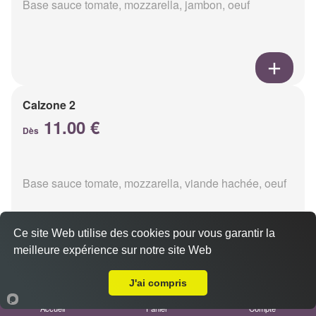
Base sauce tomate, mozzarella, jambon, oeuf
Calzone 2
11.00 €
Dès
Base sauce tomate, mozzarella, viande hachée, oeuf
Ce site Web utilise des cookies pour vous garantir la
meilleure expérience sur notre site Web
Livraison sur Reims Trois Fontaines
Calzon 3
J'ai compris
11.00 €
Accueil
Panier
Compte
Dès