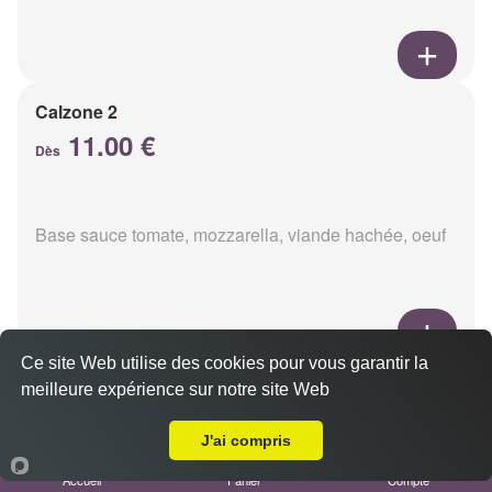
Calzone 2
11.00 €
Dès
Base sauce tomate, mozzarella, viande hachée, oeuf
Ce site Web utilise des cookies pour vous garantir la
Calzon 3
meilleure expérience sur notre site Web
Livraison sur Reims Saint Thomas
11.00 €
Dès
J'ai compris
Accueil
Panier
Compte