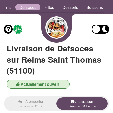
aninis
Defsoces
Frites
Desserts
Boissons
Livraison de Defsoces
sur Reims Saint Thomas
(51100)
Actuellement ouvert!
À emporter
Livraison
Préparation : 20 min
Livraison : 30 à 45 mn