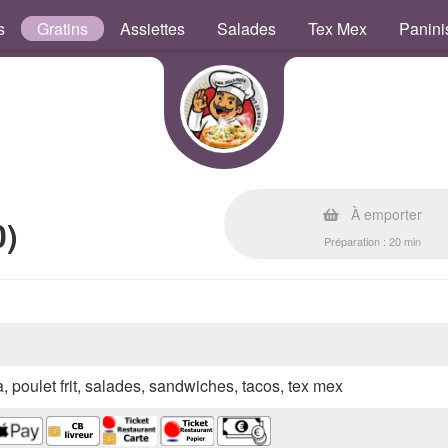
s
Gratins
Assiettes
Salades
Tex Mex
Panini
À emporter
0)
Préparation : 20 min
a, poulet frit, salades, sandwiches, tacos, tex mex