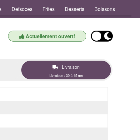
s
Defsoces
Frites
Desserts
Boissons
Actuellement ouvert!
Livraison
Livraison : 30 à 45 mn