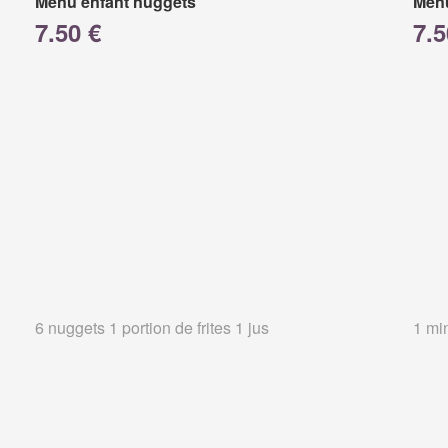
Menu enfant nuggets
Menu
7.50 €
7.5
6 nuggets 1 portion de frites 1 jus
1 min