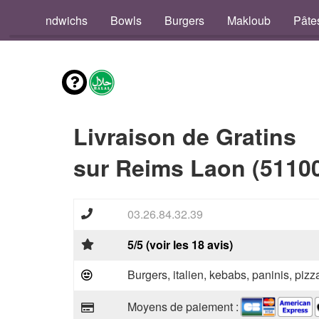
os
Sandwichs
Bowls
Burgers
Makloub
Pâte
Livraison de Gratins
sur Reims Laon (5110
03.26.84.32.39
5/5 (voir les 18 avis)
Burgers, italien, kebabs, paninis, pizz
Moyens de paiement :