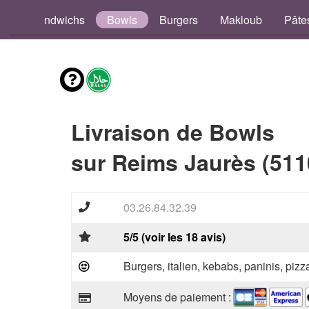
os
Sandwichs
Bowls
Burgers
Makloub
Pâte
Livraison de Bowls
sur Reims Jaurès (511
03.26.84.32.39
5/5 (voir les 18 avis)
Burgers, italien, kebabs, paninis, pizz
Moyens de paiement :