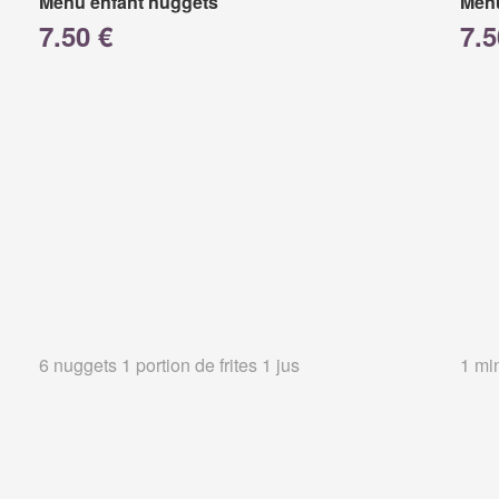
Menu enfant nuggets
Menu
7.50 €
7.5
6 nuggets 1 portion de frites 1 jus
1 min