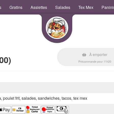
s
Gratins
Assiettes
Salades
Tex Mex
Panini
À emporter
00)
Précommande pour 11h20
a, poulet frit, salades, sandwiches, tacos, tex mex