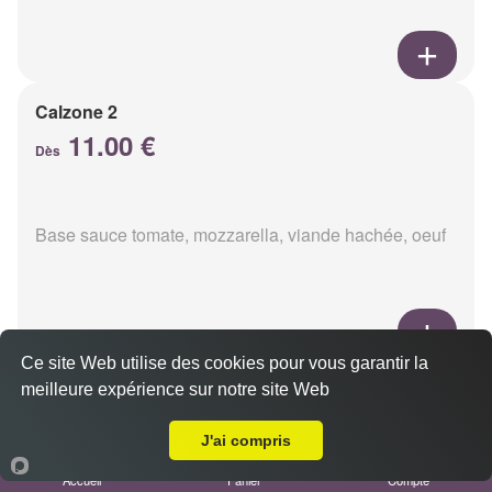
Calzone 2
11.00 €
Dès
Base sauce tomate, mozzarella, viande hachée, oeuf
Ce site Web utilise des cookies pour vous garantir la
Calzon 3
meilleure expérience sur notre site Web
Livraison sur Reims Dauphinot
11.00 €
Dès
J'ai compris
Accueil
Panier
Compte