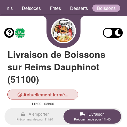
aninis
Defsoces
Frites
Desserts
Boissons
Livraison de Boissons
sur Reims Dauphinot
(51100)
Actuellement fermé...
11h00 - 03h00
À emporter
Livraison
Précommande pour 11h20
Précommande pour 11h45