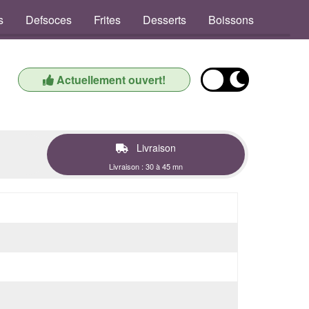
s
Defsoces
Frites
Desserts
Boissons
Actuellement ouvert!
Livraison
Livraison : 30 à 45 mn