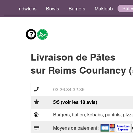
os
Sandwichs
Bowls
Burgers
Makloub
Pâte
Livraison de Pâtes
sur Reims Courlancy (
03.26.84.32.39
5/5 (voir les 18 avis)
Burgers, italien, kebabs, paninis, pizz
Moyens de paiement :