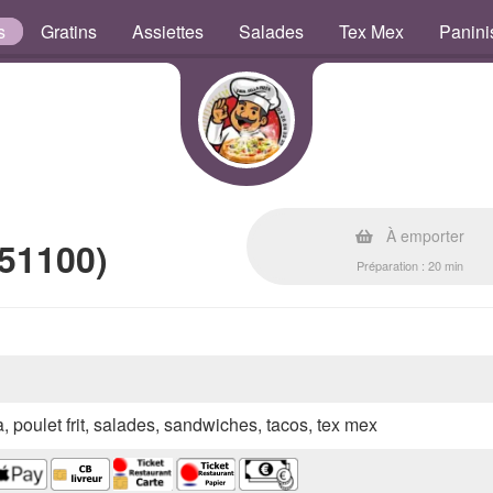
s
Gratins
Assiettes
Salades
Tex Mex
Panini
À emporter
51100)
Préparation : 20 min
a, poulet frit, salades, sandwiches, tacos, tex mex