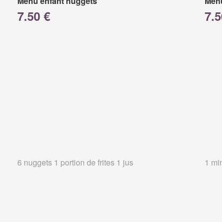
Menu enfant nuggets
Menu
7.50 €
7.5
6 nuggets 1 portion de frites 1 jus
1 min