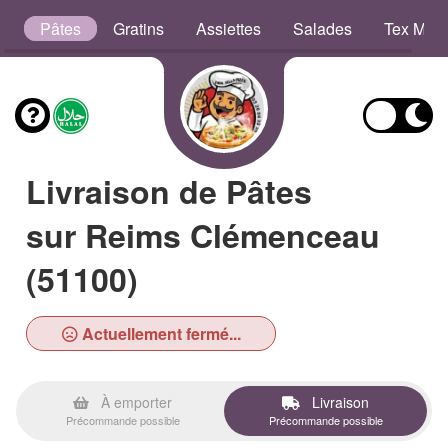
b
Pâtes
Gratins
Assiettes
Salades
Tex Mex
Livraison de Pâtes
sur Reims Clémenceau
(51100)
Actuellement fermé...
À emporter
Livraison
Précommande possible
Précommande possible