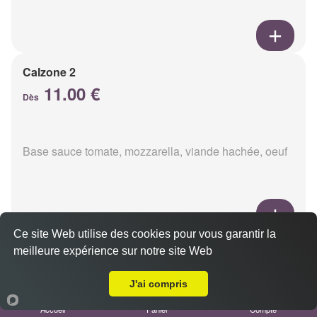
Calzone 2
11.00 €
Dès
Base sauce tomate, mozzarella, viande hachée, oeuf
Ce site Web utilise des cookies pour vous garantir la
Calzon 3
meilleure expérience sur notre site Web
Livraison sur Reims Clémenceau
11.00 €
Dès
J'ai compris
Accueil
Panier
Compte