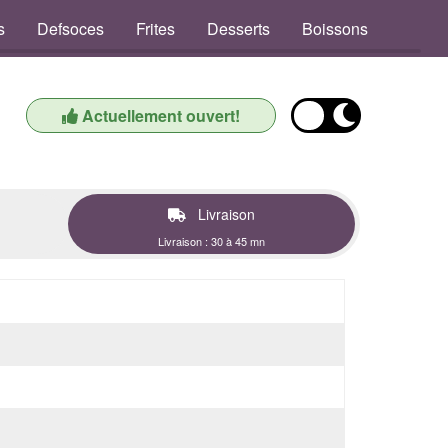
s
Defsoces
Frites
Desserts
Boissons
Actuellement ouvert!
Livraison
Livraison : 30 à 45 mn