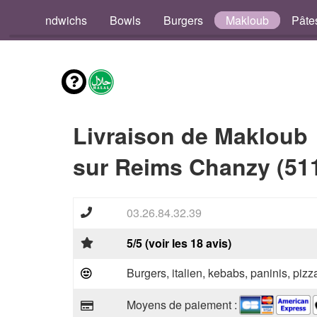
os
Sandwichs
Bowls
Burgers
Makloub
Pâte
Livraison de Makloub
sur Reims Chanzy (51
03.26.84.32.39
5/5 (voir les 18 avis)
Burgers, italien, kebabs, paninis, pizz
Moyens de paiement :