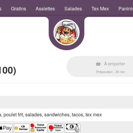
s
Gratins
Assiettes
Salades
Tex Mex
Panini
À emporter
100)
Préparation : 20 min
a, poulet frit, salades, sandwiches, tacos, tex mex