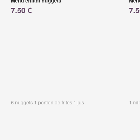
Menu enfant nuggets
Menu
7.50 €
7.5
6 nuggets 1 portion de frites 1 jus
1 min