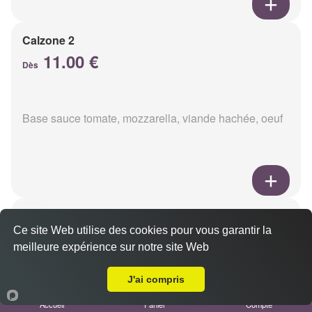
Calzone 2
11.00 €
Dès
Base sauce tomate, mozzarella, viande hachée, oeuf
Calzon 3
Ce site Web utilise des cookies pour vous garantir la
11.00 €
Dès
meilleure expérience sur notre site Web
Livraison sur Cormontreuil
J'ai compris
Base sauce tomate, mozzarella, oeuf, poulet,
Accueil
Panier
Compte
champignons