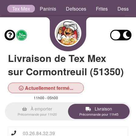
s
Tex Mex
Paninis
Defsoces
Frites
Dessert
Livraison de Tex Mex
sur Cormontreuil (51350)
Actuellement fermé...
11h00 - 05h00
À emporter
Livraison
Précommande pour 11h20
Précommande pour 11h45
03.26.84.32.39