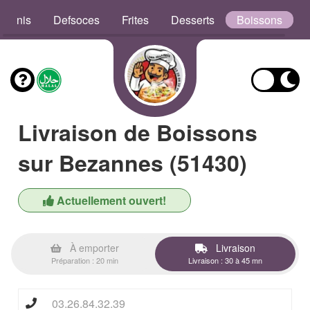
aninis
Defsoces
Frites
Desserts
Boissons
Livraison de Boissons
sur Bezannes (51430)
Actuellement ouvert!
À emporter
Livraison
Préparation : 20 min
Livraison : 30 à 45 mn
03.26.84.32.39