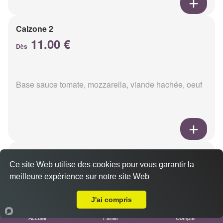
Calzone 2
11.00 €
Dès
Base sauce tomate, mozzarella, viande hachée, oeuf
Calzon 3
Ce site Web utilise des cookies pour vous garantir la
11.00 €
Dès
meilleure expérience sur notre site Web
Livraison sur Bezannes
J'ai compris
Base sauce tomate, mozzarella, oeuf, poulet,
Accueil
Panier
Compte
champignons