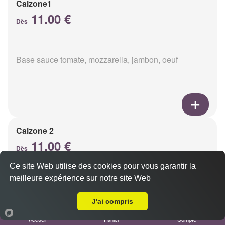
Calzone1
11.00 €
Dès
Base sauce tomate, mozzarella, jambon, oeuf
Calzone 2
11.00 €
Dès
Ce site Web utilise des cookies pour vous garantir la
meilleure expérience sur notre site Web
Base sauce tomate, mozzarella, viande hachée, oeuf
A Emporter sur Witry lès Reims
J'ai compris
Accueil
Panier
Compte