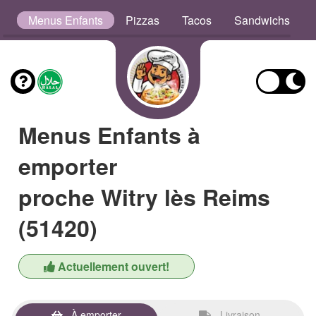
s
Menus Enfants
Pizzas
Tacos
Sandwichs
Menus Enfants à
emporter
proche Witry lès Reims
(51420)
Actuellement ouvert!
À emporter
Livraison