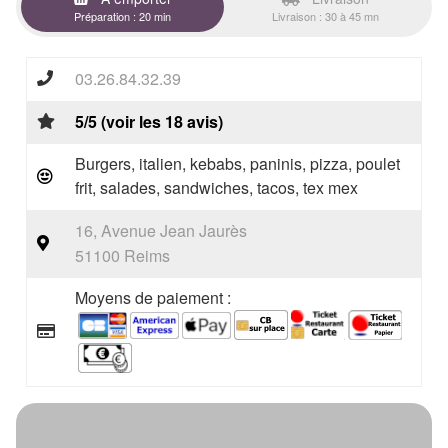
Préparation : 20 min
Livraison : 30 à 45 mn
03.26.84.32.39
5/5 (voir les 18 avis)
Burgers, italien, kebabs, paninis, pizza, poulet
frit, salades, sandwiches, tacos, tex mex
16, Avenue Jean Jaurès
51100 Reims
Moyens de paiement :