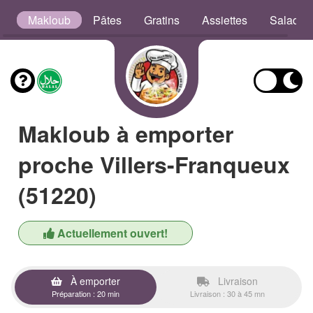
s
Makloub
Pâtes
Gratins
Assiettes
Salades
Makloub à emporter
proche Villers-Franqueux
(51220)
Actuellement ouvert!
À emporter
Livraison
Préparation : 20 min
Livraison : 30 à 45 mn