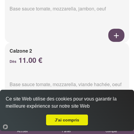
Base sauce tomate, mozzarella, jambon, oeuf
Calzone 2
11.00 €
Dès
Base sauce tomate, mozzarella, viande hachée, oeuf
Ce site Web utilise des cookies pour vous garantir la
meilleure expérience sur notre site Web
A Emporter sur Villers-Franqueux
J'ai compris
Calzon 3
Accueil
Panier
Compte