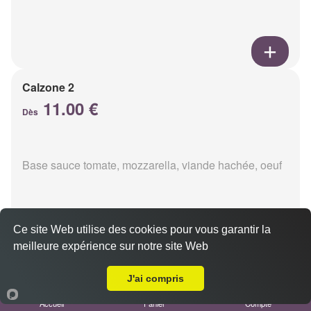
Calzone 2
11.00 €
Dès
Base sauce tomate, mozzarella, viande hachée, oeuf
Ce site Web utilise des cookies pour vous garantir la
meilleure expérience sur notre site Web
A Emporter sur Thil
Calzon 3
11.00 €
J'ai compris
Dès
Accueil
Panier
Compte