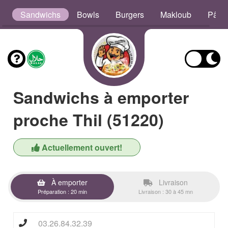
s
Sandwichs
Bowls
Burgers
Makloub
Pâte
Sandwichs à emporter
proche Thil (51220)
Actuellement ouvert!
À emporter
Livraison
Préparation : 20 min
Livraison : 30 à 45 mn
03.26.84.32.39