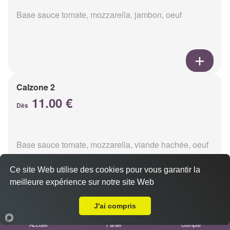
Base sauce tomate, mozzarella, jambon, oeuf
Calzone 2
11.00 €
Dès
Base sauce tomate, mozzarella, viande hachée, oeuf
Ce site Web utilise des cookies pour vous garantir la
meilleure expérience sur notre site Web
A Emporter sur Saint Thierry
J'ai compris
Calzon 3
Accueil
Panier
Compte