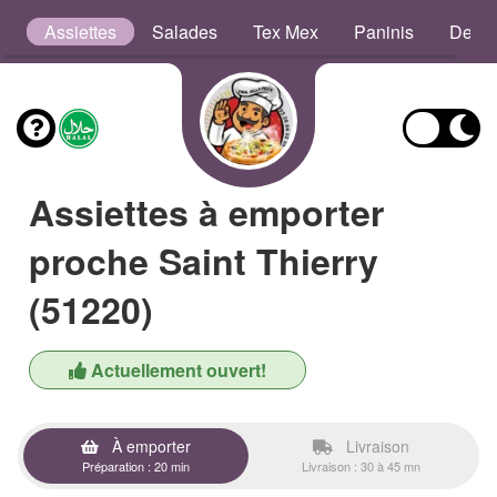
ns
Assiettes
Salades
Tex Mex
Paninis
Defso
Assiettes à emporter
proche Saint Thierry
(51220)
Actuellement ouvert!
À emporter
Livraison
Préparation : 20 min
Livraison : 30 à 45 mn