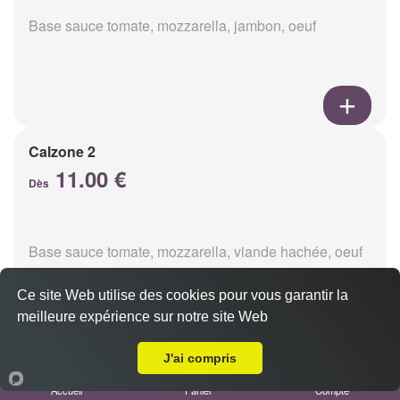
Base sauce tomate, mozzarella, jambon, oeuf
Calzone 2
11.00 €
Dès
Base sauce tomate, mozzarella, viande hachée, oeuf
Ce site Web utilise des cookies pour vous garantir la
meilleure expérience sur notre site Web
A Emporter sur Reims Jacquart
J'ai compris
Calzon 3
Accueil
Panier
Compte