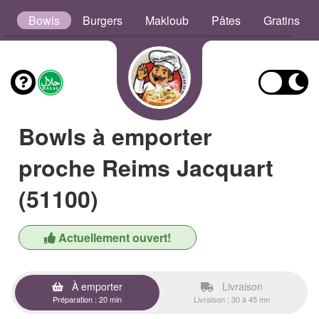
s
Bowls
Burgers
Makloub
Pâtes
Gratins
Bowls à emporter
proche Reims Jacquart
(51100)
Actuellement ouvert!
À emporter
Livraison
Préparation : 20 min
Livraison : 30 à 45 mn