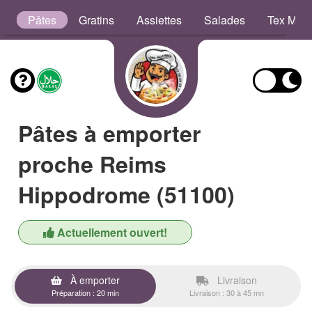
b
Pâtes
Gratins
Assiettes
Salades
Tex Mex
Pâtes à emporter
proche Reims
Hippodrome (51100)
Actuellement ouvert!
À emporter
Livraison
Préparation : 20 min
Livraison : 30 à 45 mn