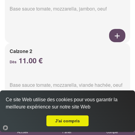
Base sauce tomate, mozzarella, jambon, oeuf
Calzone 2
11.00 €
Dès
Base sauce tomate, mozzarella, viande hachée, oeuf
Ce site Web utilise des cookies pour vous garantir la
meilleure expérience sur notre site Web
A Emporter sur Reims Hippodrome
J'ai compris
Calzon 3
Accueil
Panier
Compte