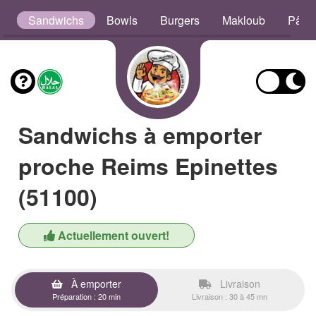
s
Sandwichs
Bowls
Burgers
Makloub
Pâte
Sandwichs à emporter
proche Reims Epinettes
(51100)
Actuellement ouvert!
À emporter
Livraison
Préparation : 20 min
Livraison : 30 à 45 mn