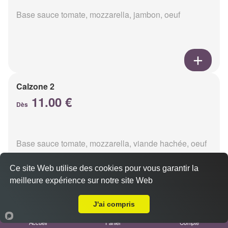
Base sauce tomate, mozzarella, jambon, oeuf
Calzone 2
11.00 €
Dès
Base sauce tomate, mozzarella, viande hachée, oeuf
Ce site Web utilise des cookies pour vous garantir la
meilleure expérience sur notre site Web
A Emporter sur Reims Epinettes
J'ai compris
Calzon 3
Accueil
Panier
Compte