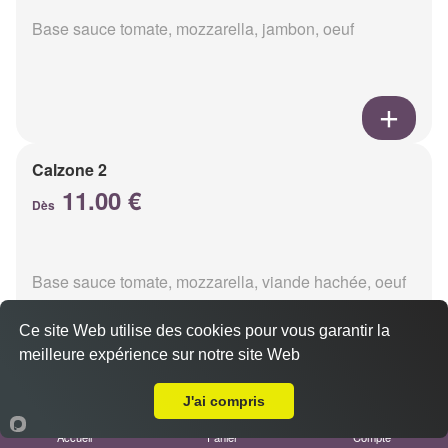
Base sauce tomate, mozzarella, jambon, oeuf
Calzone 2
11.00 €
Dès
Base sauce tomate, mozzarella, viande hachée, oeuf
Ce site Web utilise des cookies pour vous garantir la
meilleure expérience sur notre site Web
A Emporter sur Reims Barbâtre
J'ai compris
Calzon 3
Accueil
Panier
Compte