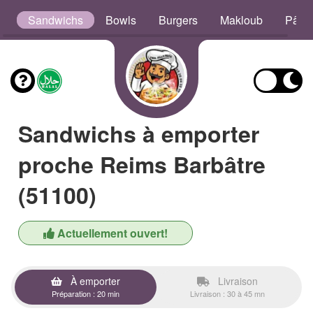
s
Sandwichs
Bowls
Burgers
Makloub
Pâte
Sandwichs à emporter
proche Reims Barbâtre
(51100)
Actuellement ouvert!
À emporter
Livraison
Préparation : 20 min
Livraison : 30 à 45 mn