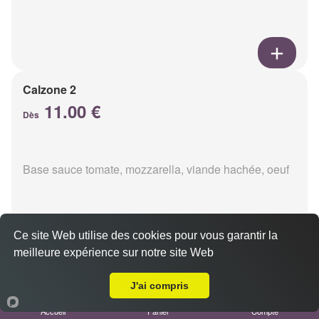
Calzone 2
11.00 €
Dès
Base sauce tomate, mozzarella, viande hachée, oeuf
Ce site Web utilise des cookies pour vous garantir la
meilleure expérience sur notre site Web
A Emporter sur Puisieulx
Calzon 3
11.00 €
J'ai compris
Dès
Accueil
Panier
Compte