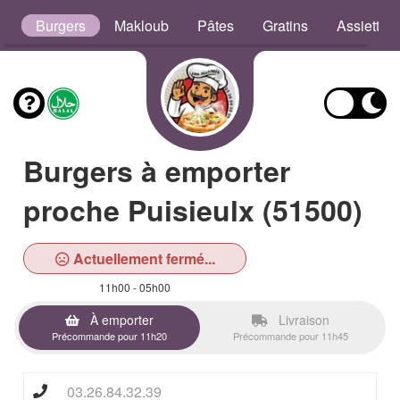
s
Burgers
Makloub
Pâtes
Gratins
Assiettes
Burgers à emporter
proche Puisieulx (51500)
Actuellement fermé...
11h00 - 05h00
À emporter
Livraison
Précommande pour 11h20
Précommande pour 11h45
03.26.84.32.39