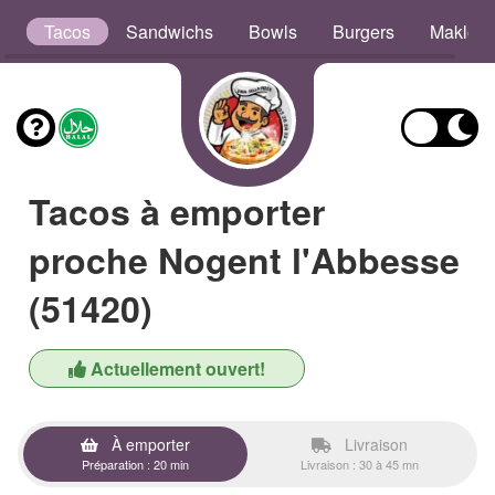
s
Tacos
Sandwichs
Bowls
Burgers
Maklou
Tacos à emporter
proche Nogent l'Abbesse
(51420)
Actuellement ouvert!
À emporter
Livraison
Préparation : 20 min
Livraison : 30 à 45 mn