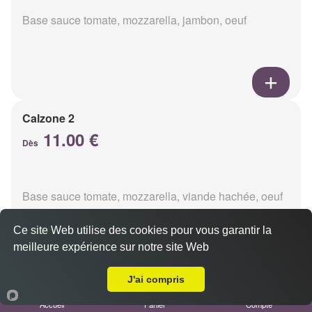
Base sauce tomate, mozzarella, jambon, oeuf
Calzone 2
11.00 €
Dès
Base sauce tomate, mozzarella, viande hachée, oeuf
Ce site Web utilise des cookies pour vous garantir la
meilleure expérience sur notre site Web
A Emporter sur Nogent l'Abbesse
J'ai compris
Calzon 3
Accueil
Panier
Compte