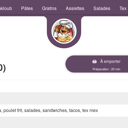
kloub
Pâtes
Gratins
Assiettes
Salades
Tex
À emporter
0)
Préparation : 20 min
a, poulet frit, salades, sandwiches, tacos, tex mex