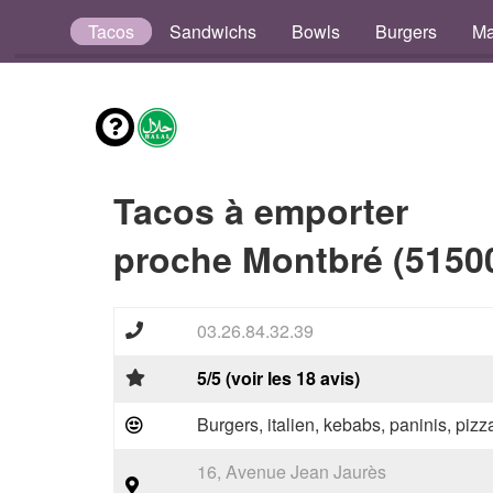
Pizzas
Tacos
Sandwichs
Bowls
Burgers
Ma
Tacos à emporter
proche Montbré (5150
03.26.84.32.39
5/5 (voir les 18 avis)
Burgers, italien, kebabs, paninis, pizz
16, Avenue Jean Jaurès