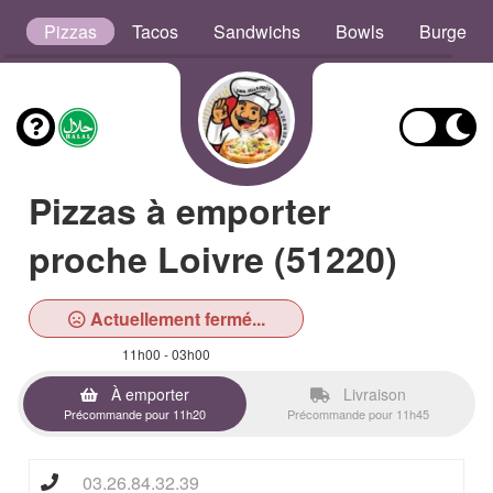
s
Pizzas
Tacos
Sandwichs
Bowls
Burgers
Pizzas à emporter
proche Loivre (51220)
Actuellement fermé...
11h00 - 03h00
À emporter
Livraison
Précommande pour 11h20
Précommande pour 11h45
03.26.84.32.39