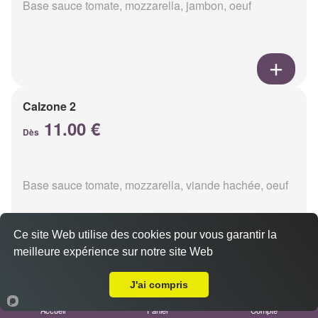
Base sauce tomate, mozzarella, jambon, oeuf
Calzone 2
11.00 €
Dès
Base sauce tomate, mozzarella, viande hachée, oeuf
Ce site Web utilise des cookies pour vous garantir la
meilleure expérience sur notre site Web
A Emporter sur Loivre
Calzon 3
J'ai compris
11.00 €
Accueil
Panier
Compte
Dès