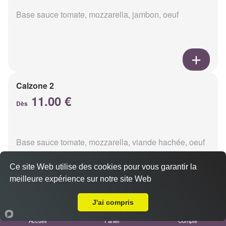
Base sauce tomate, mozzarella, jambon, oeuf
Calzone 2
11.00 €
Dès
Base sauce tomate, mozzarella, viande hachée, oeuf
Ce site Web utilise des cookies pour vous garantir la
meilleure expérience sur notre site Web
A Emporter sur Champfleury
J'ai compris
Calzon 3
Accueil
Panier
Compte