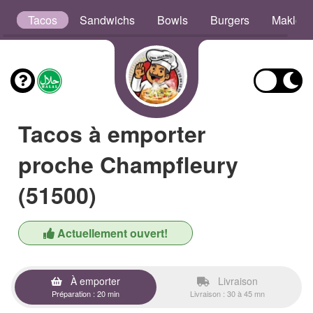
s
Tacos
Sandwichs
Bowls
Burgers
Maklou
Tacos à emporter
proche Champfleury
(51500)
Actuellement ouvert!
À emporter
Livraison
Préparation : 20 min
Livraison : 30 à 45 mn