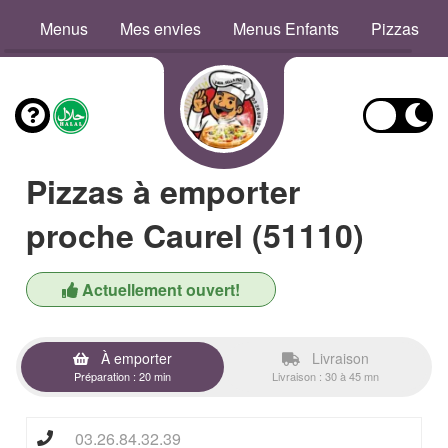
Menus
Mes envies
Menus Enfants
Pizzas
Pizzas à emporter
proche Caurel (51110)
Actuellement ouvert!
À emporter
Livraison
Préparation : 20 min
Livraison : 30 à 45 mn
03.26.84.32.39