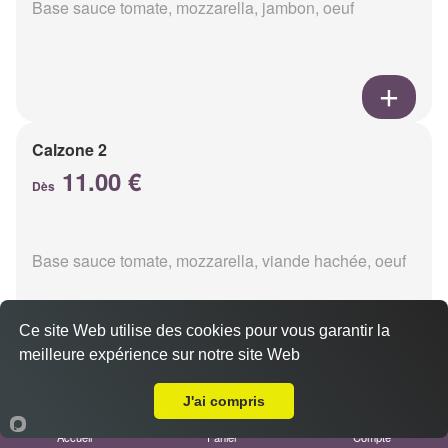
Base sauce tomate, mozzarella, jambon, oeuf
Calzone 2
11.00 €
Dès
Base sauce tomate, mozzarella, viande hachée, oeuf
Ce site Web utilise des cookies pour vous garantir la
meilleure expérience sur notre site Web
A Emporter sur Caurel
Calzon 3
J'ai compris
11.00 €
Accueil
Panier
Compte
Dès