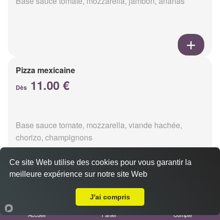
Base sauce tomate, mozzarella, jambon, ananas
Pizza mexicaine
11.00 €
Dès
Base sauce tomate, mozzarella, viande hachée,
chorizo, champignons
Ce site Web utilise des cookies pour vous garantir la
meilleure expérience sur notre site Web
Livraison sur Reims Sainte Anne
Pizza americaine
J'ai compris
11.00 €
Dès
Accueil
Panier
Compte