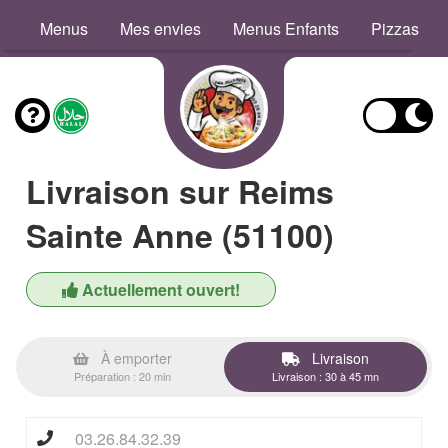
Menus
Mes envies
Menus Enfants
Pizzas
Livraison sur Reims
Sainte Anne (51100)
Actuellement ouvert!
À emporter
Livraison
Préparation : 20 min
Livraison : 30 à 45 mn
03.26.84.32.39