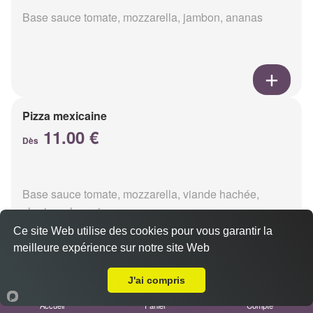
Base sauce tomate, mozzarella, jambon, ananas
Pizza mexicaine
11.00 €
Dès
Base sauce tomate, mozzarella, viande hachée,
chorizo, champignons
Ce site Web utilise des cookies pour vous garantir la
meilleure expérience sur notre site Web
Livraison sur Reims Henry Vasnier
J'ai compris
Pizza americaine
Accueil
Panier
Compte