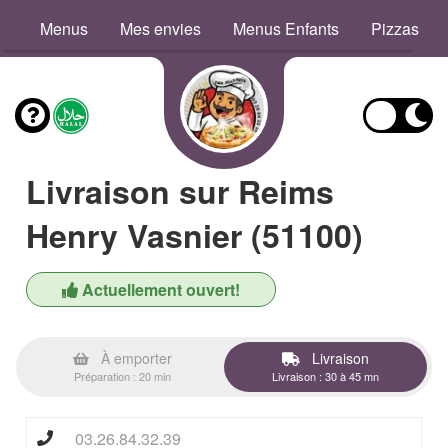
Menus
Mes envies
Menus Enfants
Pizzas
Livraison sur Reims
Henry Vasnier (51100)
Actuellement ouvert!
À emporter
Livraison
Préparation : 20 min
Livraison : 30 à 45 mn
03.26.84.32.39