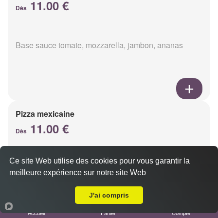
11.00 €
Dès
Base sauce tomate, mozzarella, jambon, ananas
Pizza mexicaine
11.00 €
Dès
Ce site Web utilise des cookies pour vous garantir la
Base sauce tomate, mozzarella, viande hachée,
meilleure expérience sur notre site Web
chorizo, champignons
A Emporter sur Reims Trois Fontaines
J'ai compris
Accueil
Panier
Compte