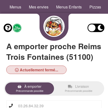
Menus
Mes envies
Menus Enfants
Pizzas
A emporter proche Reims
Trois Fontaines (51100)
Actuellement fermé...
À emporter
Livraison
Précommande possible
Précommande possible
03.26.84.32.39