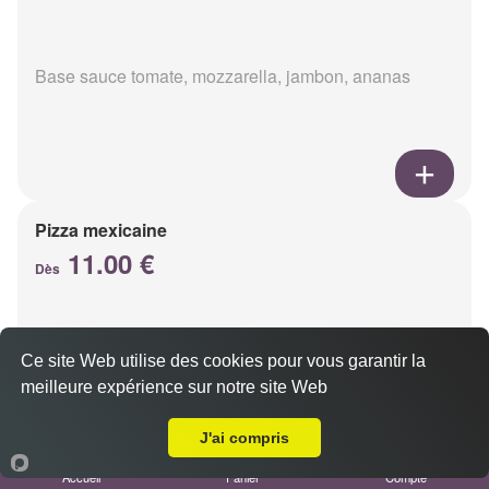
Base sauce tomate, mozzarella, jambon, ananas
Pizza mexicaine
11.00 €
Dès
Base sauce tomate, mozzarella, viande hachée,
Ce site Web utilise des cookies pour vous garantir la
chorizo, champignons
meilleure expérience sur notre site Web
A Emporter sur Reims Saint Remi
J'ai compris
Accueil
Panier
Compte