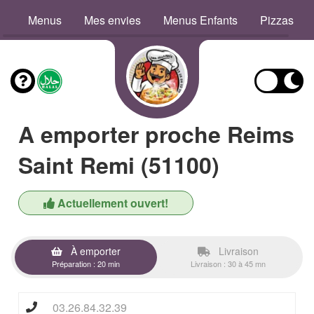
Menus
Mes envies
Menus Enfants
Pizzas
A emporter proche Reims
Saint Remi (51100)
Actuellement ouvert!
À emporter
Livraison
Préparation : 20 min
Livraison : 30 à 45 mn
03.26.84.32.39