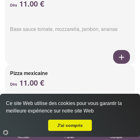
11.00 €
Dès
Base sauce tomate, mozzarella, jambon, ananas
Pizza mexicaine
11.00 €
Dès
Ce site Web utilise des cookies pour vous garantir la
Base sauce tomate, mozzarella, viande hachée,
meilleure expérience sur notre site Web
chorizo, champignons
A Emporter sur Reims Croix Du Sud
J'ai compris
Accueil
Panier
Compte