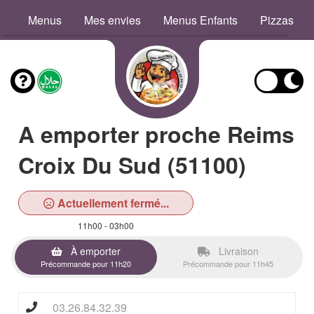
Menus
Mes envies
Menus Enfants
Pizzas
A emporter proche Reims
Croix Du Sud (51100)
Actuellement fermé...
11h00 - 03h00
À emporter
Livraison
Précommande pour 11h20
Précommande pour 11h45
03.26.84.32.39