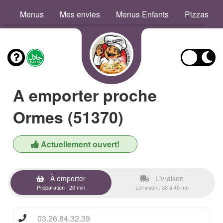
Menus
Mes envies
Menus Enfants
Pizzas
A emporter proche
Ormes (51370)
Actuellement ouvert!
À emporter
Livraison
Préparation : 20 min
Livraison : 30 à 45 mn
03.26.84.32.39