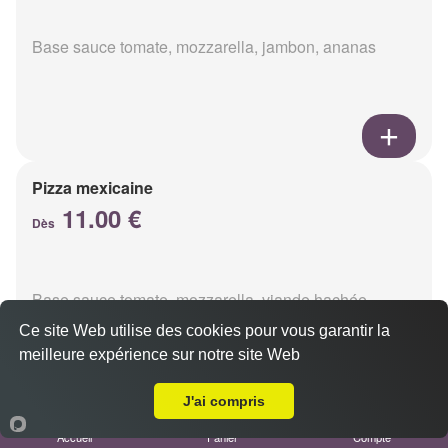
Base sauce tomate, mozzarella, jambon, ananas
Pizza mexicaine
11.00 €
Dès
Base sauce tomate, mozzarella, viande hachée,
chorizo, champignons
Ce site Web utilise des cookies pour vous garantir la
meilleure expérience sur notre site Web
A Emporter sur Ormes
J'ai compris
Accueil
Panier
Compte
Pizza americaine